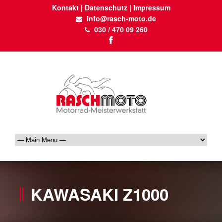
Kontakt
|
Datenschutz
|
Impressum
info@rasch-moto.de
030 / 470 09 260
KAWASAKI Z1000