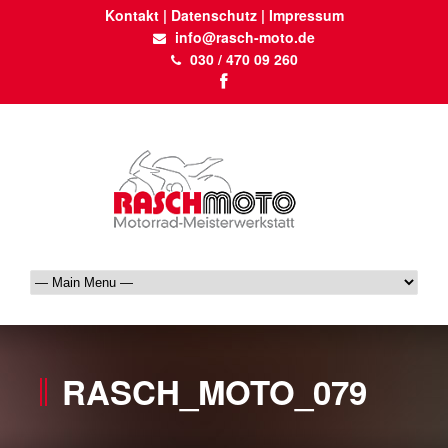
Kontakt
|
Datenschutz
|
Impressum
info@rasch-moto.de
030 / 470 09 260
RASCH_MOTO_079