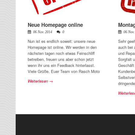
Neue Homepage online
Montag
06 Nov. 2014
0
06 Nov.
Nun ist es endlich soweit: unsere neue
Sehr gee
Homepage ist online. Wir werden in den
auch bei 
nächsten tagen noch etwas Feinschliff
und Repar
betreiben, freuen uns aber schon jetzt
Sorgfalt 
wenn ihr uns ein Feedback hinterlasst.
Geschäft
Viele Grüße, Euer Team von Rasch Moto
Kundenbe
Selbstver
Weiterlesen →
dringende
Weiterle